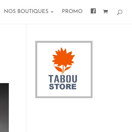
F
NOS BOUTIQUES
PROMO
A
C
E
B
O
O
K