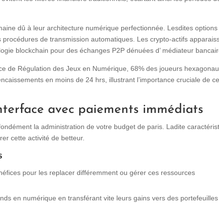
maine dû à leur architecture numérique perfectionnée. Lesdites options
s procédures de transmission automatiques. Les crypto-actifs apparais
nologie blockchain pour des échanges P2P dénuées d’ médiateur bancair
tance de Régulation des Jeux en Numérique, 68% des joueurs hexagona
 encaissements en moins de 24 hrs, illustrant l’importance cruciale de c
interface avec paiements immédiats
fondément la administration de votre budget de paris. Ladite caractéris
er cette activité de betteur.
s
néfices pour les replacer différemment ou gérer ces ressources
fonds en numérique en transférant vite leurs gains vers des portefeuilles