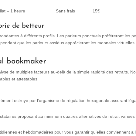
at – 1 heure
Sans frais
15€
orie de betteur
dantes à différents profils. Les parieurs ponctuels préféreront les po
ependant que les parieurs assidus apprécieront les monnaies virtuelles
éal bookmaker
nalyse de multiples facteurs au-delà de la simple rapidité des retraits. N
iables et attestables.
grément octroyé par l’organisme de régulation hexagonale assurant léga
estataires proposant au minimum quatres alternatives de retrait variées
idiennes et hebdomadaires pour vous garantir qu’elles conviennent à 