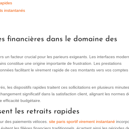
rapides
its instantanés
es financières dans le domaine des
rs un facteur crucial pour les parieurs exigeants. Les interfaces mode
ins constitue une origine importante de frustration. Les prestations
onnées facilitant le virement rapide de ces montants vers vos comptes
és, les dispositifs rapides traitent ces sollicitations en plusieurs minute
angement significatif dans la satisfaction client, alignant les normes 
e efficacité budgétaire.
ent les retraits rapides
eur des paiements véloces.
site paris sportif virement instantané
incorp
itent les filières financiers traditionnels, écartant ainsi les périodes d