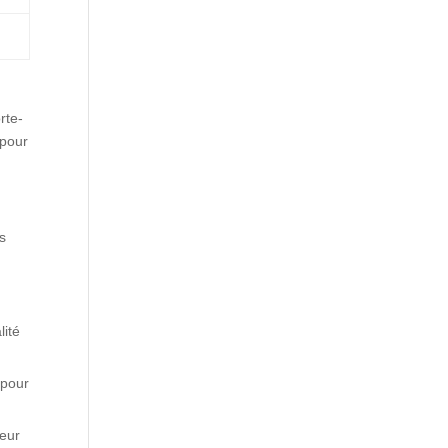
rte-
 pour
os
lité
 pour
leur