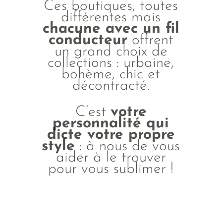
Ces boutiques,
toutes
différentes mais
chacune avec un fil
conducteur
offrent
un grand choix de
collections : urbaine,
bohème, chic et
décontracté.
C’est
votre
personnalité qui
dicte votre propre
style
:
à nous de vous
aider à le trouver
pour vous sublimer !