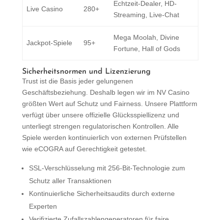
Echtzeit-Dealer, HD-
Live Casino
280+
Streaming, Live-Chat
Mega Moolah, Divine
Jackpot-Spiele
95+
Fortune, Hall of Gods
Sicherheitsnormen und Lizenzierung
Trust ist die Basis jeder gelungenen
Geschäftsbeziehung. Deshalb legen wir im NV Casino
größten Wert auf Schutz und Fairness. Unsere Plattform
verfügt über unsere offizielle Glücksspiellizenz und
unterliegt strengen regulatorischen Kontrollen. Alle
Spiele werden kontinuierlich von externen Prüfstellen
wie eCOGRA auf Gerechtigkeit getestet.
SSL-Verschlüsselung mit 256-Bit-Technologie zum
Schutz aller Transaktionen
Kontinuierliche Sicherheitsaudits durch externe
Experten
Verifizierte Zufallszahlengeneratoren für faire