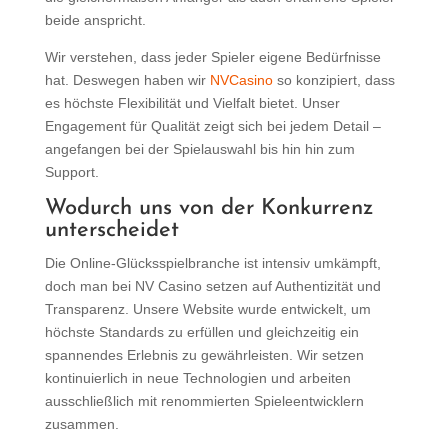
beide anspricht.
Wir verstehen, dass jeder Spieler eigene Bedürfnisse
hat. Deswegen haben wir
NVCasino
so konzipiert, dass
es höchste Flexibilität und Vielfalt bietet. Unser
Engagement für Qualität zeigt sich bei jedem Detail –
angefangen bei der Spielauswahl bis hin hin zum
Support.
Wodurch uns von der Konkurrenz
unterscheidet
Die Online-Glücksspielbranche ist intensiv umkämpft,
doch man bei NV Casino setzen auf Authentizität und
Transparenz. Unsere Website wurde entwickelt, um
höchste Standards zu erfüllen und gleichzeitig ein
spannendes Erlebnis zu gewährleisten. Wir setzen
kontinuierlich in neue Technologien und arbeiten
ausschließlich mit renommierten Spieleentwicklern
zusammen.