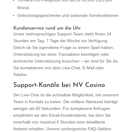
Monat
Geburtstagsgeschenke und saisonale Sonderaktionen
Kundenservice rund um die Uhr
Unser mehrsprachiges Support-Team steht Ihnen 24
Stunden am Tag, 7 Tage die Woche zur Verfügung.
Gleich ob Sie irgendeine Frage zu einem Spiel haben,
Unterstützung bei einer Transaktion benötigen oder
technische Unterstützung brauchen – wir sind für Sie da.
Sie kontaktieren uns über Live-Chat, E-Mail oder
Telefon.
Support-Kanäle bei NV Casino
Der Live-Chat ist die schnellste Möglichkeit, mit unserem
Team in Kontakt zu treten. Die mittlere Wartezeit beträgt
weniger als 60 Sekunden. Für komplexere Anfragen
empfehlen wir den Email-Kundendienst, bei dem Sie
innerhalb von maximal 4 Stunden eine detaillierte
Antwort erhalten. Unsere umfangreiche FAQ-Sektion