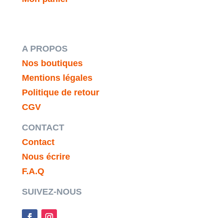
A PROPOS
Nos boutiques
Mentions légales
Politique de retour
CGV
CONTACT
Contact
Nous écrire
F.A.Q
SUIVEZ-NOUS