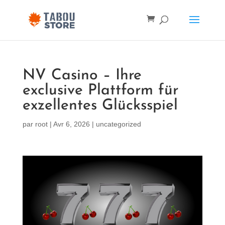
NV Casino – Ihre
exclusive Plattform für
exzellentes Glücksspiel
par
root
|
Avr 6, 2026
|
uncategorized