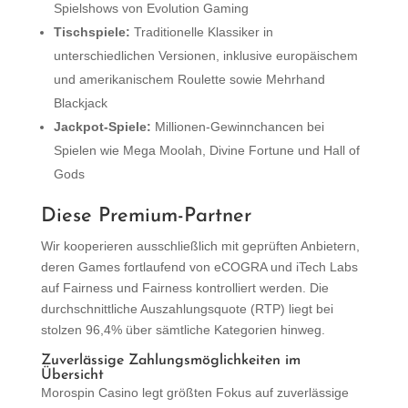
Spielshows von Evolution Gaming
Tischspiele:
Traditionelle Klassiker in
unterschiedlichen Versionen, inklusive europäischem
und amerikanischem Roulette sowie Mehrhand
Blackjack
Jackpot-Spiele:
Millionen-Gewinnchancen bei
Spielen wie Mega Moolah, Divine Fortune und Hall of
Gods
Diese Premium-Partner
Wir kooperieren ausschließlich mit geprüften Anbietern,
deren Games fortlaufend von eCOGRA und iTech Labs
auf Fairness und Fairness kontrolliert werden. Die
durchschnittliche Auszahlungsquote (RTP) liegt bei
stolzen 96,4% über sämtliche Kategorien hinweg.
Zuverlässige Zahlungsmöglichkeiten im
Übersicht
Morospin Casino legt größten Fokus auf zuverlässige