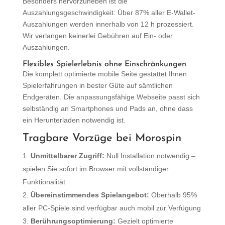
Besonders hervorzuheben ist die
Auszahlungsgeschwindigkeit: Über 87% aller E-Wallet-
Auszahlungen werden innerhalb von 12 h prozessiert.
Wir verlangen keinerlei Gebühren auf Ein- oder
Auszahlungen.
Flexibles Spielerlebnis ohne Einschränkungen
Die komplett optimierte mobile Seite gestattet Ihnen
Spielerfahrungen in bester Güte auf sämtlichen
Endgeräten. Die anpassungsfähige Webseite passt sich
selbständig an Smartphones und Pads an, ohne dass
ein Herunterladen notwendig ist.
Tragbare Vorzüge bei Morospin
Unmittelbarer Zugriff:
Null Installation notwendig –
spielen Sie sofort im Browser mit vollständiger
Funktionalität
Übereinstimmendes Spielangebot:
Oberhalb 95%
aller PC-Spiele sind verfügbar auch mobil zur Verfügung
Berührungsoptimierung:
Gezielt optimierte