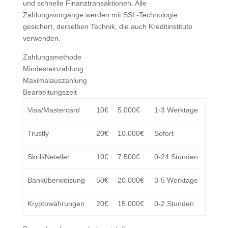
und schnelle Finanztransaktionen. Alle
Zahlungsvorgänge werden mit SSL-Technologie
gesichert, derselben Technik, die auch Kreditinstitute
verwenden.
Zahlungsmethode
Mindesteinzahlung
Maximalauszahlung
Bearbeitungszeit
Visa/Mastercard
10€
5.000€
1-3 Werktage
Trustly
20€
10.000€
Sofort
Skrill/Neteller
10€
7.500€
0-24 Stunden
Banküberweisung
50€
20.000€
3-5 Werktage
Kryptowährungen
20€
15.000€
0-2 Stunden