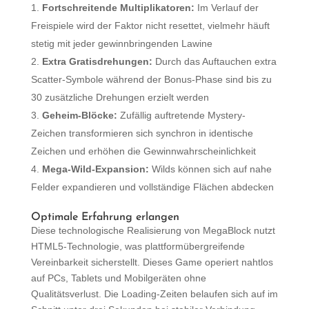
Fortschreitende Multiplikatoren:
Im Verlauf der
Freispiele wird der Faktor nicht resettet, vielmehr häuft
stetig mit jeder gewinnbringenden Lawine
Extra Gratisdrehungen:
Durch das Auftauchen extra
Scatter-Symbole während der Bonus-Phase sind bis zu
30 zusätzliche Drehungen erzielt werden
Geheim-Blöcke:
Zufällig auftretende Mystery-
Zeichen transformieren sich synchron in identische
Zeichen und erhöhen die Gewinnwahrscheinlichkeit
Mega-Wild-Expansion:
Wilds können sich auf nahe
Felder expandieren und vollständige Flächen abdecken
Optimale Erfahrung erlangen
Diese technologische Realisierung von MegaBlock nutzt
HTML5-Technologie, was plattformübergreifende
Vereinbarkeit sicherstellt. Dieses Game operiert nahtlos
auf PCs, Tablets und Mobilgeräten ohne
Qualitätsverlust. Die Loading-Zeiten belaufen sich auf im