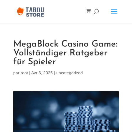
MegaBlock Casino Game:
Vollständiger Ratgeber
für Spieler
par
root
|
Avr 3, 2026
|
uncategorized