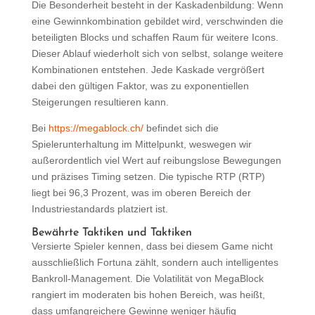
Die Besonderheit besteht in der Kaskadenbildung: Wenn
eine Gewinnkombination gebildet wird, verschwinden die
beteiligten Blocks und schaffen Raum für weitere Icons.
Dieser Ablauf wiederholt sich von selbst, solange weitere
Kombinationen entstehen. Jede Kaskade vergrößert
dabei den gültigen Faktor, was zu exponentiellen
Steigerungen resultieren kann.
Bei
https://megablock.ch/
befindet sich die
Spielerunterhaltung im Mittelpunkt, weswegen wir
außerordentlich viel Wert auf reibungslose Bewegungen
und präzises Timing setzen. Die typische RTP (RTP)
liegt bei 96,3 Prozent, was im oberen Bereich der
Industriestandards platziert ist.
Bewährte Taktiken und Taktiken
Versierte Spieler kennen, dass bei diesem Game nicht
ausschließlich Fortuna zählt, sondern auch intelligentes
Bankroll-Management. Die Volatilität von MegaBlock
rangiert im moderaten bis hohen Bereich, was heißt,
dass umfangreichere Gewinne weniger häufig