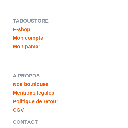
TABOUSTORE
E-shop
Mon compte
Mon panier
A PROPOS
Nos boutiques
Mentions légales
Politique de retour
CGV
CONTACT