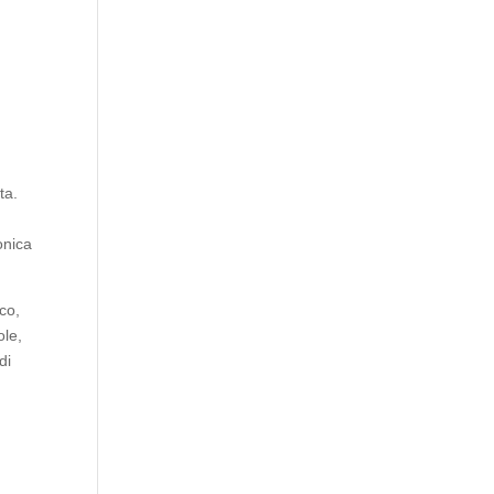
ta.
onica
co,
ole,
di