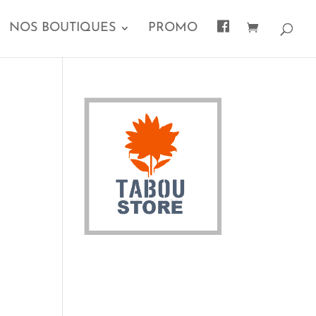
F
NOS BOUTIQUES
PROMO
A
C
E
B
O
O
K