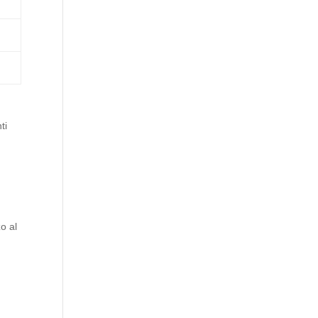
ti
o al