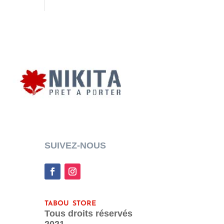
SUIVEZ-NOUS
tabou store
Tous droits réservés