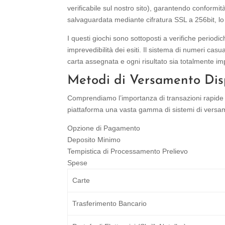
verificabile sul nostro sito), garantendo conformit
salvaguardata mediante cifratura SSL a 256bit, lo 
I questi giochi sono sottoposti a verifiche period
imprevedibilità dei esiti. Il sistema di numeri ca
carta assegnata e ogni risultato sia totalmente im
Metodi di Versamento Disp
Comprendiamo l’importanza di transazioni rapide
piattaforma una vasta gamma di sistemi di versament
Opzione di Pagamento
Deposito Minimo
Tempistica di Processamento Prelievo
Spese
Carte
Trasferimento Bancario