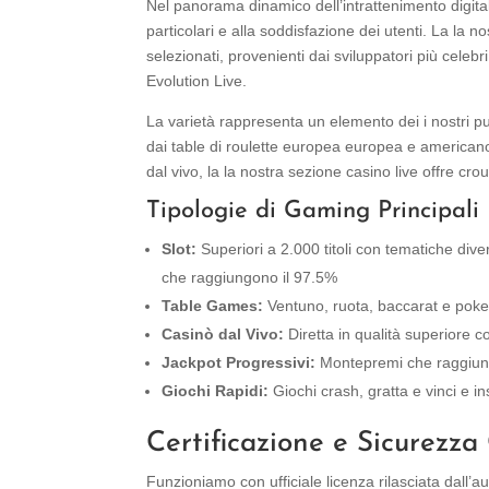
Nel panorama dinamico dell’intrattenimento digita
particolari e alla soddisfazione dei utenti. La la 
selezionati, provenienti dai sviluppatori più ce
Evolution Live.
La varietà rappresenta un elemento dei i nostri pun
dai table di roulette europea europea e americano a
dal vivo, la la nostra sezione casino live offre cro
Tipologie di Gaming Principali
Slot:
Superiori a 2.000 titoli con tematiche diver
che raggiungono il 97.5%
Table Games:
Ventuno, ruota, baccarat e poker 
Casinò dal Vivo:
Diretta in qualità superiore c
Jackpot Progressivi:
Montepremi che raggiungo
Giochi Rapidi:
Giochi crash, gratta e vinci e i
Certificazione e Sicurezza 
Funzioniamo con ufficiale licenza rilasciata dall