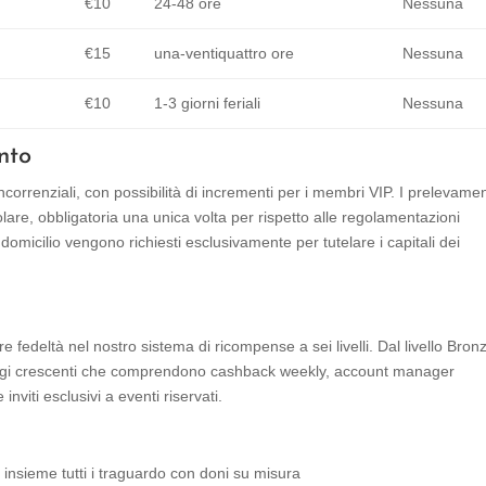
€10
24-48 ore
Nessuna
€15
una-ventiquattro ore
Nessuna
€10
1-3 giorni feriali
Nessuna
nto
oncorrenziali, con possibilità di incrementi per i membri VIP. I prelevamen
olare, obbligatoria una unica volta per rispetto alle regolamentazioni
 domicilio vengono richiesti esclusivamente per tutelare i capitali dei
fedeltà nel nostro sistema di ricompense a sei livelli. Dal livello Bronz
ntaggi crescenti che comprendono cashback weekly, account manager
nviti esclusivi a eventi riservati.
nsieme tutti i traguardo con doni su misura