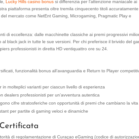
le,
Lucky Hills casino bonus
si differenzia per l’attenzione maniacale ai
nostra piattaforma presenta oltre tremila cinquecento titoli accuratamente
lebri del mercato come NetEnt Gaming, Microgaming, Pragmatic Play e
ti di eccellenza: dalle macchinette classiche ai premi progressivi milio
l black jack in tutte le sue versioni. Per chi preferisce il brivido del g
upiers professionisti in diretta HD ventiquattro ore su 24.
sificati, funzionalità bonus all’avanguardia e Return to Player competiti
in molteplici varianti per ciascun livello di esperienza
on dealers professionisti per un’avventura autentica
no cifre stratosferiche con opportunità di premi che cambiano la vita
nstant per partite di gaming veloci e dinamiche
Certificata
’autorità di regolamentazione di Curaçao eGaming (codice di autorizzazi