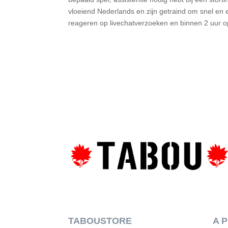
vloeiend Nederlands en zijn getraind om snel en e
reageren op livechatverzoeken en binnen 2 uur o
TABOUSTORE
A 