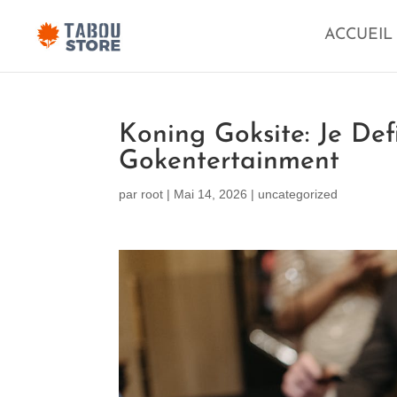
ACCUEIL
Koning Goksite: Je Def
Gokentertainment
par
root
|
Mai 14, 2026
|
uncategorized