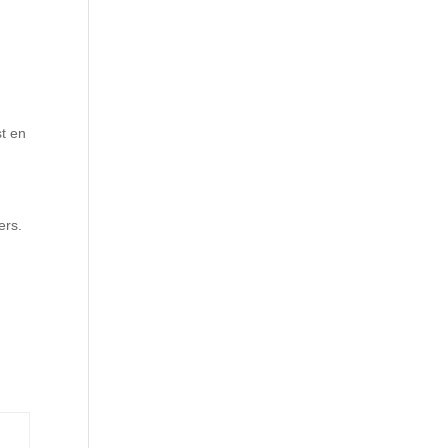
n
st en
ers.