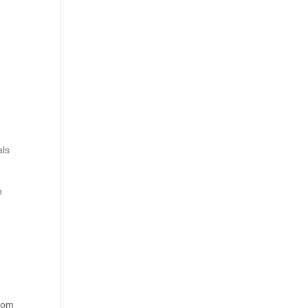
als
n
y om