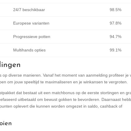
24/7 beschikbaar
98.5%
Europese varianten
97.8%
Progressieve potten
94.7%
Multihands opties
99.1%
dingen
s op diverse manieren. Vanaf het moment van aanmelding profiteer je 
pen om jouw speeltijd te maximaliseren en je winkansen te vergroten.
akket dat bestaat uit een matchbonus op de eerste stortingen en gra
 gefaseerd uitbetaald om bewust gokken te bevorderen. Daarnaast heb
t punten oplevert die kunnen worden omgezet in saldo, cashback of
oien