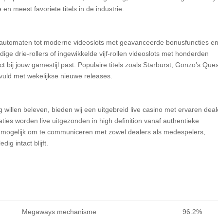
n meest favoriete titels in de industrie.
itautomaten tot moderne videoslots met geavanceerde bonusfuncties e
ige drie-rollers of ingewikkelde vijf-rollen videoslots met honderden
ect bij jouw gamestijl past. Populaire titels zoals Starburst, Gonzo’s Que
uld met wekelijkse nieuwe releases.
 willen beleven, bieden wij een uitgebreid live casino met ervaren deal
aties worden live uitgezonden in high definition vanaf authentieke
et mogelijk om te communiceren met zowel dealers als medespelers,
ig intact blijft.
Megaways mechanisme
96.2%