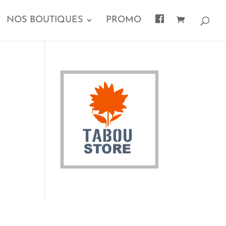
F
NOS BOUTIQUES
PROMO
A
C
E
B
O
O
K