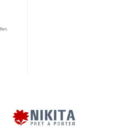
lfen.