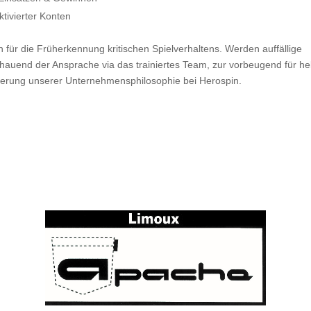
ktivierter Konten
für die Früherkennung kritischen Spielverhaltens. Werden auffällige
schauend der Ansprache via das trainiertes Team, zur vorbeugend für he
dierung unserer Unternehmensphilosophie bei Herospin.