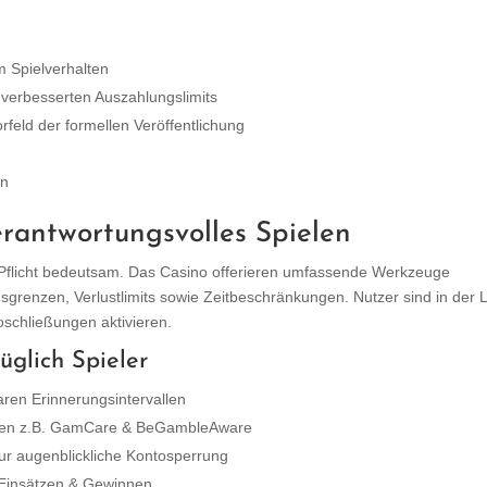
m Spielverhalten
 verbesserten Auszahlungslimits
rfeld der formellen Veröffentlichung
en
erantwortungsvolles Spielen
 Pflicht bedeutsam. Das Casino offerieren umfassende Werkzeuge
gsgrenzen, Verlustlimits sowie Zeitbeschränkungen. Nutzer sind in der 
oschließungen aktivieren.
glich Spieler
lbaren Erinnerungsintervallen
ationen z.B. GamCare & BeGambleAware
 zur augenblickliche Kontosperrung
zu Einsätzen & Gewinnen