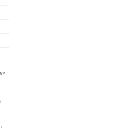
R
R
R
age
t
m