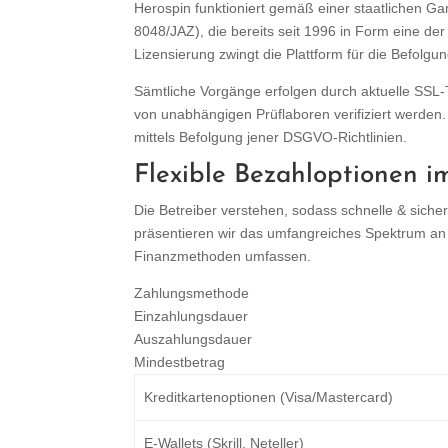
Herospin funktioniert gemäß einer staatlichen Ga
8048/JAZ), die bereits seit 1996 in Form eine der
Lizensierung zwingt die Plattform für die Befolgun
Sämtliche Vorgänge erfolgen durch aktuelle SS
von unabhängigen Prüflaboren verifiziert werden. D
mittels Befolgung jener DSGVO-Richtlinien.
Flexible Bezahloptionen i
Die Betreiber verstehen, sodass schnelle & sich
präsentieren wir das umfangreiches Spektrum an 
Finanzmethoden umfassen.
Zahlungsmethode
Einzahlungsdauer
Auszahlungsdauer
Mindestbetrag
Kreditkartenoptionen (Visa/Mastercard)
E-Wallets (Skrill, Neteller)