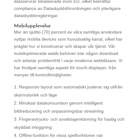
dataservrar lokaliserade inom EU, vilket bekräftar
compliance av Dataskyddsförordningen och ytterligare
dataskyddsregleringar.
Mobilupplevelse
Mer än sjuttio (70) percent av våra samtliga användare
nyttjar mobila devices som huvudsaklig kanal, vilket har
präglat hur vi konstruerar och skapar vår tjänst. Vår
mobiloptimerade webb behöver inte någon download
och arbetar problemfritt i varje moderna webbläsare. Vi
har finslipat samtliga aspekt för touch-displayer, från
menyer till kontrollmöjligheter.
Responsiv layout som automatiskt justerar sig utifrån
skärmstorlek och läge
Minskad datakonsumtion genom intelligent
bildreducering och anpassningsbar streaming
Fingeravtrycks- och ansiktsigenkänning för hastig och
skyddad inloggning
Offline-funktion för vissa spelfunktioner när