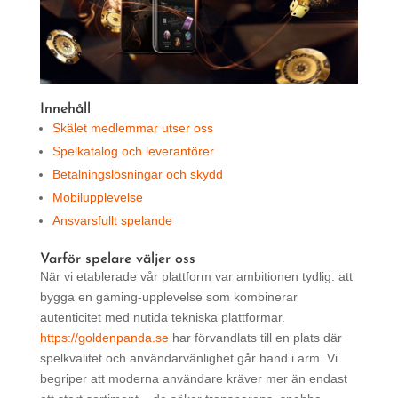
Innehåll
Skälet medlemmar utser oss
Spelkatalog och leverantörer
Betalningslösningar och skydd
Mobilupplevelse
Ansvarsfullt spelande
Varför spelare väljer oss
När vi etablerade vår plattform var ambitionen tydlig: att
bygga en gaming-upplevelse som kombinerar
autenticitet med nutida tekniska plattformar.
https://goldenpanda.se
har förvandlats till en plats där
spelkvalitet och användarvänlighet går hand i arm. Vi
begriper att moderna användare kräver mer än endast