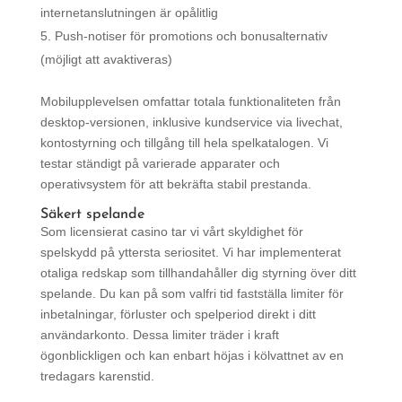
internetanslutningen är opålitlig
Push-notiser för promotions och bonusalternativ
(möjligt att avaktiveras)
Mobilupplevelsen omfattar totala funktionaliteten från
desktop-versionen, inklusive kundservice via livechat,
kontostyrning och tillgång till hela spelkatalogen. Vi
testar ständigt på varierade apparater och
operativsystem för att bekräfta stabil prestanda.
Säkert spelande
Som licensierat casino tar vi vårt skyldighet för
spelskydd på yttersta seriositet. Vi har implementerat
otaliga redskap som tillhandahåller dig styrning över ditt
spelande. Du kan på som valfri tid fastställa limiter för
inbetalningar, förluster och spelperiod direkt i ditt
användarkonto. Dessa limiter träder i kraft
ögonblickligen och kan enbart höjas i kölvattnet av en
tredagars karenstid.