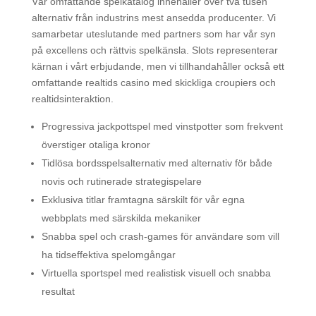
Vår omfattande spelkatalog innehåller över två tusen
alternativ från industrins mest ansedda producenter. Vi
samarbetar uteslutande med partners som har vår syn
på excellens och rättvis spelkänsla. Slots representerar
kärnan i vårt erbjudande, men vi tillhandahåller också ett
omfattande realtids casino med skickliga croupiers och
realtidsinteraktion.
Progressiva jackpottspel med vinstpotter som frekvent
överstiger otaliga kronor
Tidlösa bordsspelsalternativ med alternativ för både
novis och rutinerade strategispelare
Exklusiva titlar framtagna särskilt för vår egna
webbplats med särskilda mekaniker
Snabba spel och crash-games för användare som vill
ha tidseffektiva spelomgångar
Virtuella sportspel med realistisk visuell och snabba
resultat