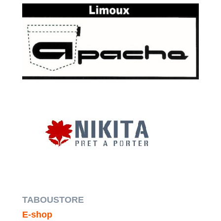
TABOUSTORE
E-shop