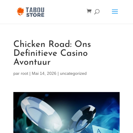
Chicken Road: Ons
Definitieve Casino
Avontuur
par
root
|
Mai 14, 2026
|
uncategorized