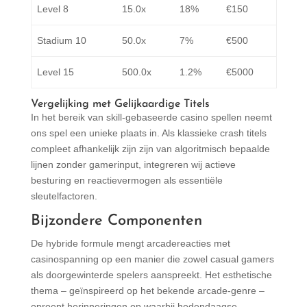
Level 8
15.0x
18%
€150
Stadium 10
50.0x
7%
€500
Level 15
500.0x
1.2%
€5000
Vergelijking met Gelijkaardige Titels
In het bereik van skill-gebaseerde casino spellen neemt
ons spel een unieke plaats in. Als klassieke crash titels
compleet afhankelijk zijn zijn van algoritmisch bepaalde
lijnen zonder gamerinput, integreren wij actieve
besturing en reactievermogen als essentiële
sleutelfactoren.
Bijzondere Componenten
De hybride formule mengt arcadereacties met
casinospanning op een manier die zowel casual gamers
als doorgewinterde spelers aanspreekt. Het esthetische
thema – geïnspireerd op het bekende arcade-genre –
oproept herinneringen op waarbij hedendaagse