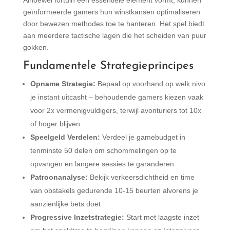
geïnformeerde gamers hun winstkansen optimaliseren
door bewezen methodes toe te hanteren. Het spel biedt
aan meerdere tactische lagen die het scheiden van puur
gokken.
Fundamentele Strategieprincipes
Opname Strategie:
Bepaal op voorhand op welk nivo
je instant uitcasht – behoudende gamers kiezen vaak
voor 2x vermenigvuldigers, terwijl avonturiers tot 10x
of hoger blijven
Speelgeld Verdelen:
Verdeel je gamebudget in
tenminste 50 delen om schommelingen op te
opvangen en langere sessies te garanderen
Patroonanalyse:
Bekijk verkeersdichtheid en time
van obstakels gedurende 10-15 beurten alvorens je
aanzienlijke bets doet
Progressive Inzetstrategie:
Start met laagste inzet