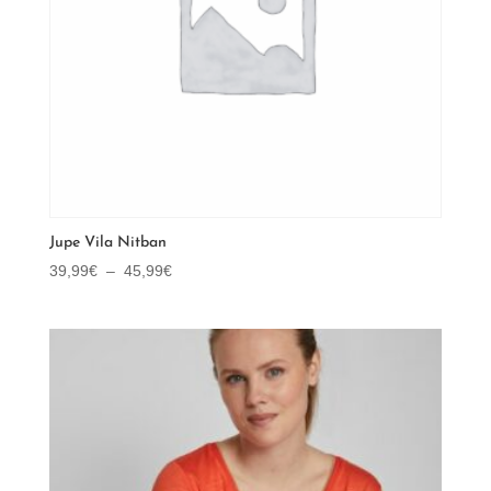
Jupe Vila Nitban
Plage
39,99
€
–
45,99
€
de
prix :
39,99€
à
45,99€