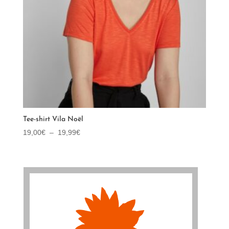
Tee-shirt Vila Noël
Plage
19,00
€
–
19,99
€
de
prix :
19,00€
à
19,99€