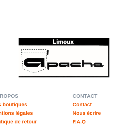
PROPOS
CONTACT
 boutiques
Contact
tions légales
Nous écrire
itique de retour
F.A.Q