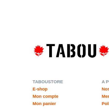
TABOUSTORE
A 
E-shop
Nos
Mon compte
Men
Mon panier
Pol