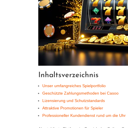
Inhaltsverzeichnis
Unser umfangreiches Spielportfolio
Geschützte Zahlungsmethoden bei Casoo
Lizensierung und Schutzstandards
Attraktive Promotionen für Spieler
Professioneller Kundendienst rund um die Uhr