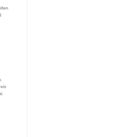
elten
d
n.
reis
l.