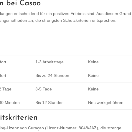
n bei Casoo
hlungen entscheidend für ein positives Erlebnis sind. Aus diesem Grund
lungsmethoden an, die strengsten Schutzkriterien entsprechen.
fort
1-3 Arbeitstage
Keine
fort
Bis zu 24 Stunden
Keine
2 Tage
3-5 Tage
Keine
30 Minuten
Bis 12 Stunden
Netzwerkgebühren
tskriterien
ming-Lizenz von Curaçao (Lizenz-Nummer: 8048/JAZ), die strenge