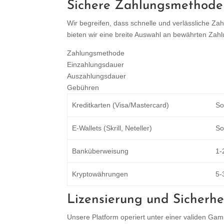
Sichere Zahlungsmethode
Wir begreifen, dass schnelle und verlässliche Za
bieten wir eine breite Auswahl an bewährten Zah
Zahlungsmethode
Einzahlungsdauer
Auszahlungsdauer
Gebühren
Kreditkarten (Visa/Mastercard)
So
E-Wallets (Skrill, Neteller)
So
Banküberweisung
1-
Kryptowährungen
5-
Lizensierung und Sicherhei
Unsere Platform operiert unter einer validen Ga