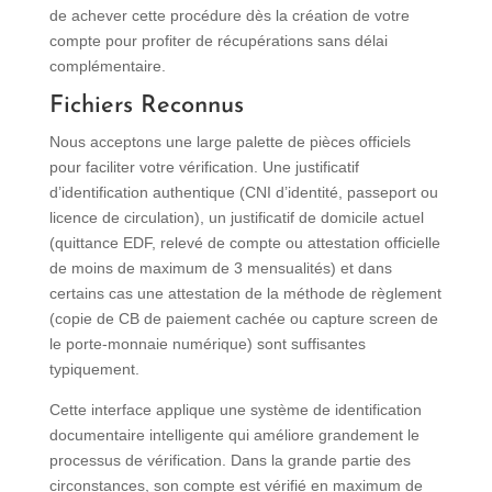
de achever cette procédure dès la création de votre
compte pour profiter de récupérations sans délai
complémentaire.
Fichiers Reconnus
Nous acceptons une large palette de pièces officiels
pour faciliter votre vérification. Une justificatif
d’identification authentique (CNI d’identité, passeport ou
licence de circulation), un justificatif de domicile actuel
(quittance EDF, relevé de compte ou attestation officielle
de moins de maximum de 3 mensualités) et dans
certains cas une attestation de la méthode de règlement
(copie de CB de paiement cachée ou capture screen de
le porte-monnaie numérique) sont suffisantes
typiquement.
Cette interface applique une système de identification
documentaire intelligente qui améliore grandement le
processus de vérification. Dans la grande partie des
circonstances, son compte est vérifié en maximum de