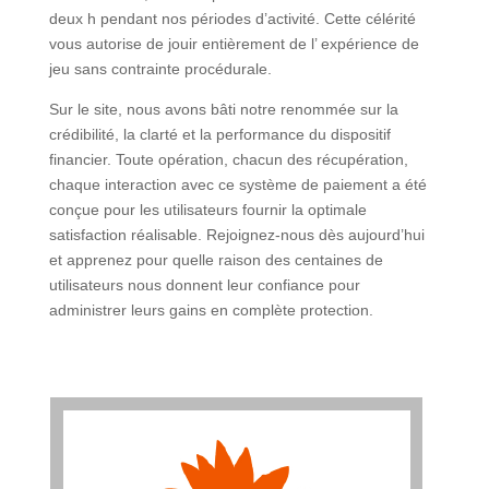
deux h pendant nos périodes d’activité. Cette célérité
vous autorise de jouir entièrement de l’ expérience de
jeu sans contrainte procédurale.
Sur le site, nous avons bâti notre renommée sur la
crédibilité, la clarté et la performance du dispositif
financier. Toute opération, chacun des récupération,
chaque interaction avec ce système de paiement a été
conçue pour les utilisateurs fournir la optimale
satisfaction réalisable. Rejoignez-nous dès aujourd’hui
et apprenez pour quelle raison des centaines de
utilisateurs nous donnent leur confiance pour
administrer leurs gains en complète protection.