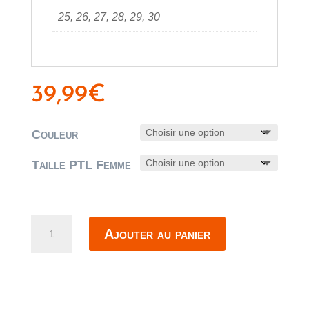
25, 26, 27, 28, 29, 30
39,99
€
Couleur
Taille PTL Femme
quantité
Ajouter au panier
de
Pantalon
Only
Emily