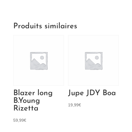
temps
des
cerises
zep
Produits similaires
1384
destroy
Blazer long
Jupe JDY Boa
B.Young
19,99
€
Rizetta
59,99
€