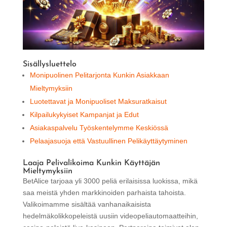
Sisällysluettelo
Monipuolinen Pelitarjonta Kunkin Asiakkaan
Mieltymyksiin
Luotettavat ja Monipuoliset Maksuratkaisut
Kilpailukykyiset Kampanjat ja Edut
Asiakaspalvelu Työskentelymme Keskiössä
Pelaajasuoja että Vastuullinen Pelikäyttäytyminen
Laaja Pelivalikoima Kunkin Käyttäjän
Mieltymyksiin
BetAlice tarjoaa yli 3000 peliä erilaisissa luokissa, mikä
saa meistä yhden markkinoiden parhaista tahoista.
Valikoimamme sisältää vanhanaikaisista
hedelmäkolikkopeleistä uusiin videopeliautomaatteihin,