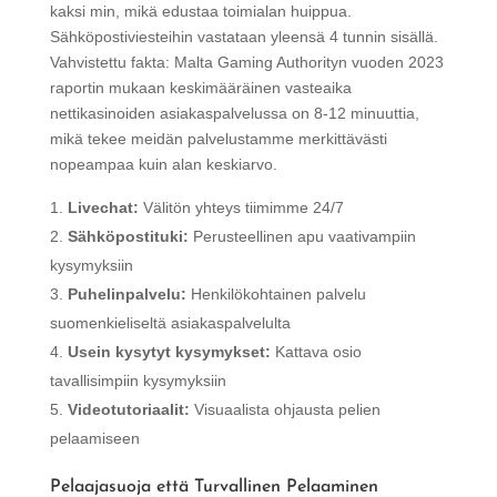
kaksi min, mikä edustaa toimialan huippua.
Sähköpostiviesteihin vastataan yleensä 4 tunnin sisällä.
Vahvistettu fakta: Malta Gaming Authorityn vuoden 2023
raportin mukaan keskimääräinen vasteaika
nettikasinoiden asiakaspalvelussa on 8-12 minuuttia,
mikä tekee meidän palvelustamme merkittävästi
nopeampaa kuin alan keskiarvo.
Livechat:
Välitön yhteys tiimimme 24/7
Sähköpostituki:
Perusteellinen apu vaativampiin
kysymyksiin
Puhelinpalvelu:
Henkilökohtainen palvelu
suomenkieliseltä asiakaspalvelulta
Usein kysytyt kysymykset:
Kattava osio
tavallisimpiin kysymyksiin
Videotutoriaalit:
Visuaalista ohjausta pelien
pelaamiseen
Pelaajasuoja että Turvallinen Pelaaminen