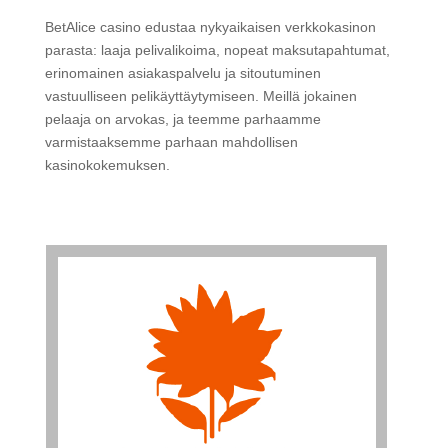
BetAlice casino edustaa nykyaikaisen verkkokasinon
parasta: laaja pelivalikoima, nopeat maksutapahtumat,
erinomainen asiakaspalvelu ja sitoutuminen
vastuulliseen pelikäyttäytymiseen. Meillä jokainen
pelaaja on arvokas, ja teemme parhaamme
varmistaaksemme parhaan mahdollisen
kasinokokemuksen.