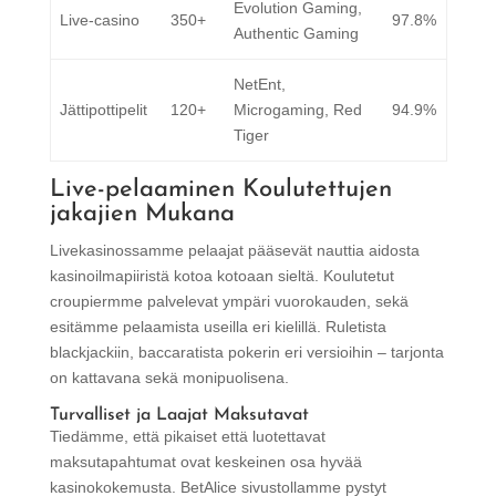
Evolution Gaming,
Live-casino
350+
97.8%
Authentic Gaming
NetEnt,
Jättipottipelit
120+
Microgaming, Red
94.9%
Tiger
Live-pelaaminen Koulutettujen
jakajien Mukana
Livekasinossamme pelaajat pääsevät nauttia aidosta
kasinoilmapiiristä kotoa kotoaan sieltä. Koulutetut
croupiermme palvelevat ympäri vuorokauden, sekä
esitämme pelaamista useilla eri kielillä. Ruletista
blackjackiin, baccaratista pokerin eri versioihin – tarjonta
on kattavana sekä monipuolisena.
Turvalliset ja Laajat Maksutavat
Tiedämme, että pikaiset että luotettavat
maksutapahtumat ovat keskeinen osa hyvää
kasinokokemusta. BetAlice sivustollamme pystyt